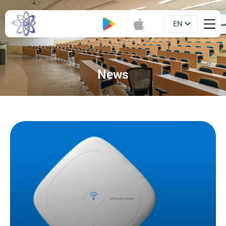
EN
Booklet
UA
News