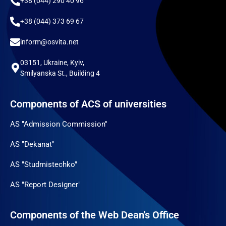
+38 (044) 290 40 96
+38 (044) 373 69 67
inform@osvita.net
03151, Ukraine, Kyiv,
Smilyanska St., Building 4
Components of ACS of universities
AS "Admission Commission"
AS "Dekanat"
AS "Studmistechko"
AS "Report Designer"
Components of the Web Dean's Office