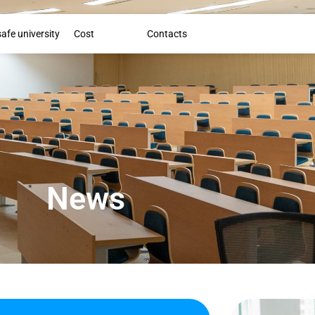
Booklet
safe university
Cost
News
Contacts
News