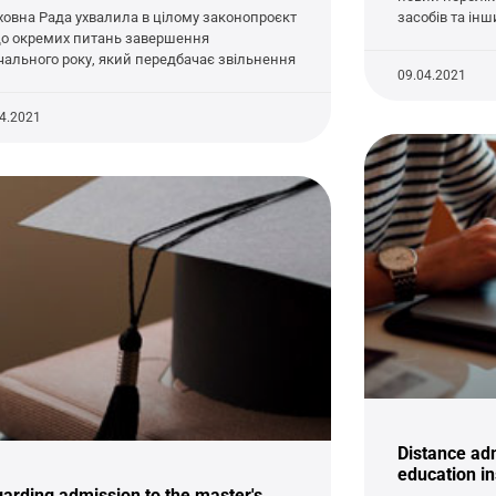
ховна Рада ухвалила в цілому законопроєкт
засобів та інш
о окремих питань завершення
чального року, який передбачає звільнення
09.04.2021
04.2021
Distance adm
education in
arding admission to the master's