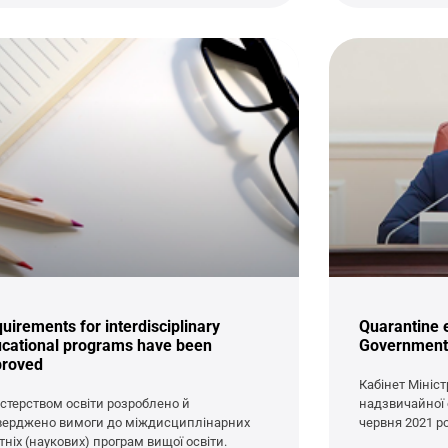
uirements for interdisciplinary
Quarantine e
cational programs have been
Government
proved
Кабінет Мініс
істерством освіти розроблено й
надзвичайної с
верджено вимоги до міждисциплінарних
червня 2021 ро
тніх (наукових) програм вищої освіти.