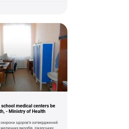
 school medical centers be
h, - Ministry of Health
 охорони здоров’я затверджений
 медичних виробів, лікарських