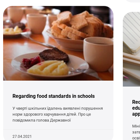
Regarding food standards in schools
Req
edu
У чверті шкільних їдалень виявлені порушення
ap
норм здорового харчування дітей. Про це
повідомила голова Державної
Мін
зат
27.04.2021
осві