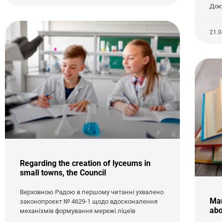
Док
21.
Regarding the creation of lyceums in
small towns, the Council
Верховною Радою в першому читанні ухвалено
Man
законопроєкт № 4629-1 щодо вдосконалення
abo
механізмів формування мережі ліцеїв