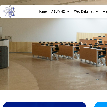
Home
ASU VNZ
Web Dekanat
A 