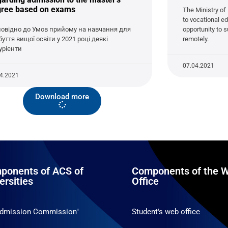
gree based on exams
The Ministry of
to vocational ed
повідно до Умов прийому на навчання для
opportunity to
уття вищої освіти у 2021 році деякі
remotely.
турієнти
07.04.2021
04.2021
Download more
ponents of ACS of
Components of the W
ersities
Office
Admission Commission"
Student's web office