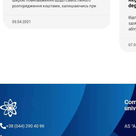
широкі повноваження щодо самостійного
de
розпорядження коштами, залишаючись при
Від
09.04.2021
здоб
абі
07.
Com
univ
+38 (044) 290 40 96
AS "