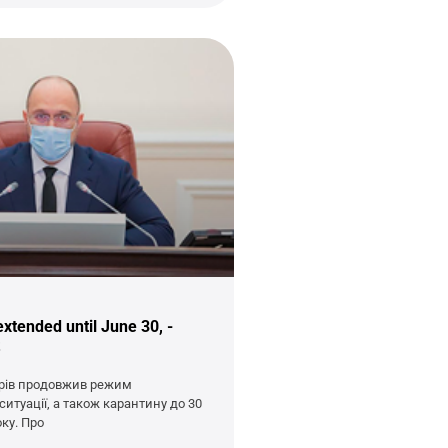
xtended until June 30, -
трів продовжив режим
итуації, а також карантину до 30
ку. Про