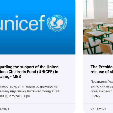
arding the support of the United
The Preside
ions Children's Fund (UNICEF) in
release of 
aine, - MES
Президент Укр
істерство освіти і науки розраховує на
випускники з
альшу підтримку Дитячого фонду ООН
обов’язкової п
ІСЕФ) в Україні. Про
цьому
04.2021
27.04.2021