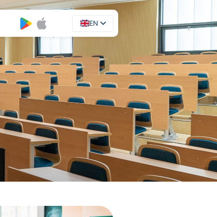
EN
UA