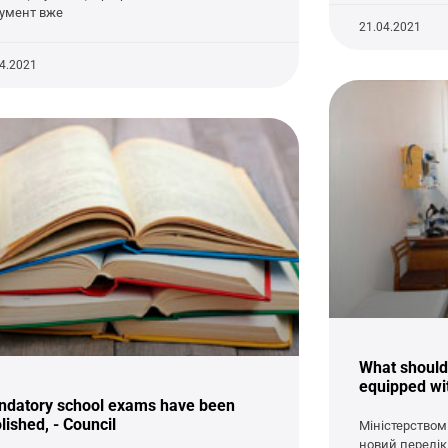
умент вже
21.04.2021
04.2021
What should
equipped wit
datory school exams have been
lished, - Council
Міністерством
новий перелік