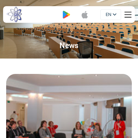
EN
Booklet
UA
News