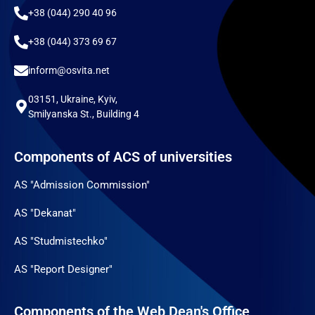
+38 (044) 290 40 96
+38 (044) 373 69 67
inform@osvita.net
03151, Ukraine, Kyiv,
Smilyanska St., Building 4
Components of ACS of universities
AS "Admission Commission"
AS "Dekanat"
AS "Studmistechko"
AS "Report Designer"
Components of the Web Dean's Office