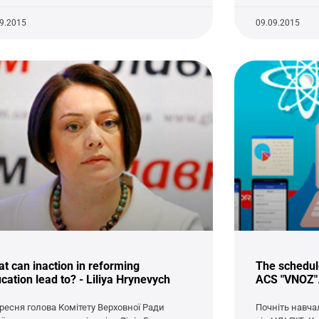
09.2015
09.09.2015
t can inaction in reforming
The schedule
cation lead to? - Liliya Hrynevych
ACS "VNOZ"
ересня голова Комітету Верховної Ради
Почніть навча