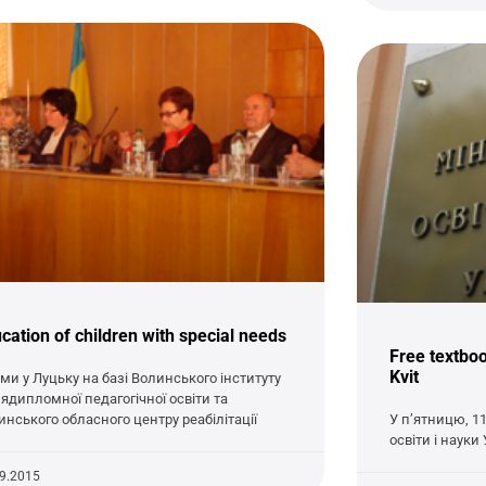
cation of children with special needs
Free textboo
Kvit
ми у Луцьку на базі Волинського інституту
лядипломної педагогічної освіти та
инського обласного центру реабілітації
У п’ятницю, 11
освіти і науки
09.2015