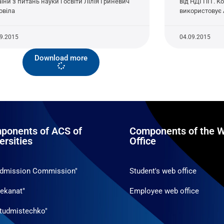
аїни з питань науки і освіти Лілія Гриневич
від НДІ ПІТ. 
овіла
використовує
09.2015
04.09.2015
Download more
ponents of ACS of
Components of the W
ersities
Office
Admission Commission"
Student's web office
ekanat"
Employee web office
tudmistechko"