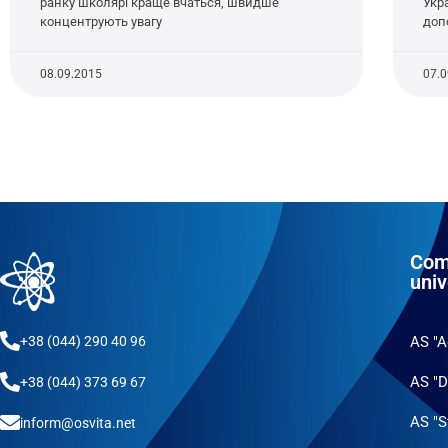
ранку школярі краще вчаться, швидше
Укр
концентрують увагу
доп
08.09.2015
07.
Com
univ
+38 (044) 290 40 96
AS "
AS "D
+38 (044) 373 69 67
AS "S
inform@osvita.net