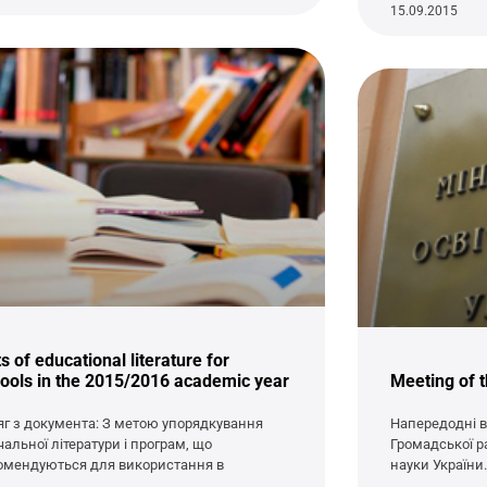
15.09.2015
ts of educational literature for
ools in the 2015/2016 academic year
Meeting of t
яг з документа: З метою упорядкування
Напередодні в
чальної літератури і програм, що
Громадської ра
омендуються для використання в
науки України