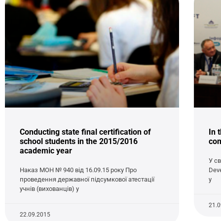
Conducting state final certification of
In 
school students in the 2015/2016
com
academic year
У с
Наказ МОН № 940 від 16.09.15 року Про
Dev
проведення державної підсумкової атестації
у
учнів (вихованців) у
21.
22.09.2015