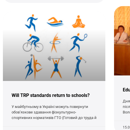
Edu
Will TRP standards return to schools?
Дня
У майбутньому в Україні можуть повернути
піс
обов’язкове здавання фізкультурно-
Вол
спортивних нормативів ГТО (Готовий до труда й
15.