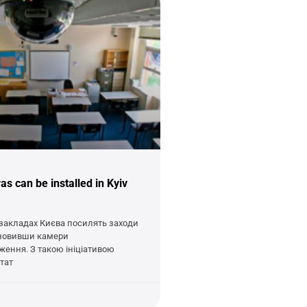
 can be installed in Kyiv
закладах Києва посилять заходи
ановивши камери
ження. З такою ініціативою
тат