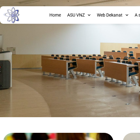
Home
ASU VNZ
Web Dekanat
A 