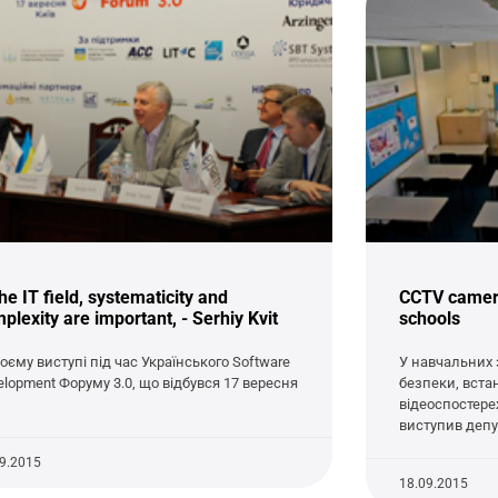
the IT field, systematicity and
CCTV cameras
plexity are important, - Serhiy Kvit
schools
воєму виступі під час Українського Software
У навчальних 
elopment Форуму 3.0, що відбувся 17 вересня
безпеки, вст
відеоспостере
виступив депу
09.2015
18.09.2015