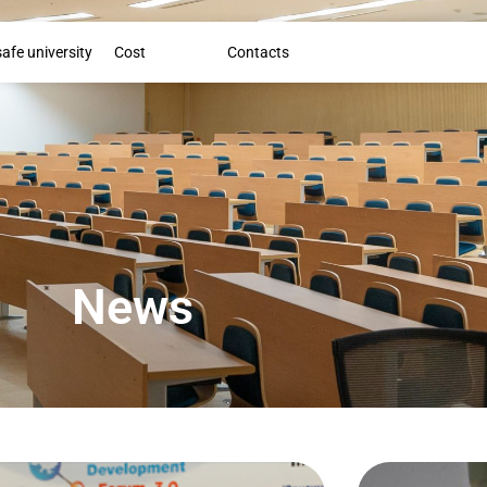
Booklet
safe university
Cost
News
Contacts
News