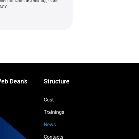
Кожен навчальний заклад, який
 АСУ
eb Dean's
Structure
Cost
Trainings
News
Contacts