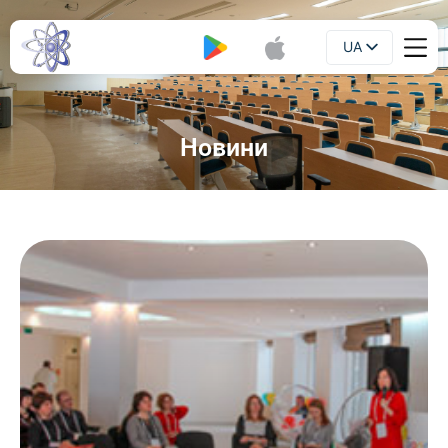
UA
Буклет
EN
Новини