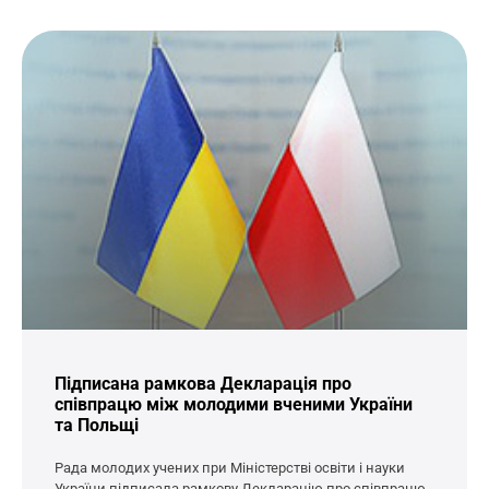
Підписана рамкова Декларація про
співпрацю між молодими вченими України
та Польщі
Рада молодих учених при Міністерстві освіти і науки
України підписала рамкову Декларацію про співпрацю