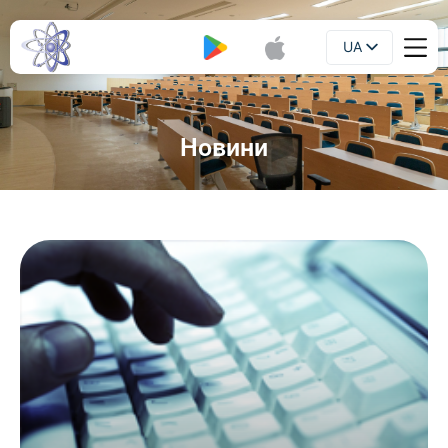
UA
Буклет
EN
Новини