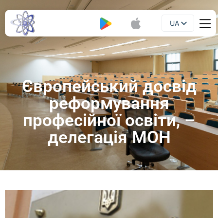
UA
Буклет
EN
Європейський досвід
реформування
професійної освіти, –
делегація МОН