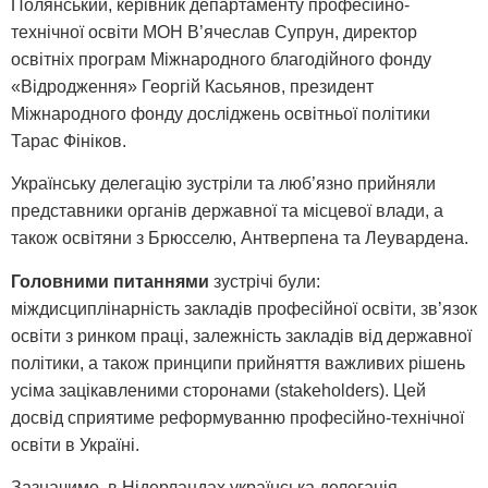
Полянський, керівник департаменту професійно-
технічної освіти МОН В’ячеслав Супрун, директор
освітніх програм Міжнародного благодійного фонду
«Відродження» Георгій Касьянов, президент
Міжнародного фонду досліджень освітньої політики
Тарас Фініков.
Українську делегацію зустріли та люб’язно прийняли
представники органів державної та місцевої влади, а
також освітяни з Брюсселю, Антверпена та Леувардена.
Головними питаннями
зустрічі були:
міждисциплінарність закладів професійної освіти, зв’язок
освіти з ринком праці, залежність закладів від державної
політики, а також принципи прийняття важливих рішень
усіма зацікавленими сторонами (stakeholders). Цей
досвід сприятиме реформуванню професійно-технічної
освіти в Україні.
Зазначимо, в Нідерландах українська делегація