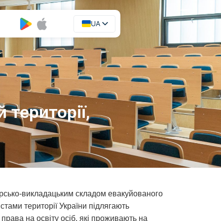
UA
EN
 території,
орсько-викладацьким складом евакуйованого
тами території України підлягають
права на освіту осіб, які проживають на