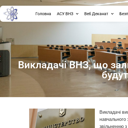
Головна
АСУ ВНЗ
Веб Деканат
Без
Викладачі ВНЗ, що зал
будут
Викладачі ви
навчального 
звільненню з