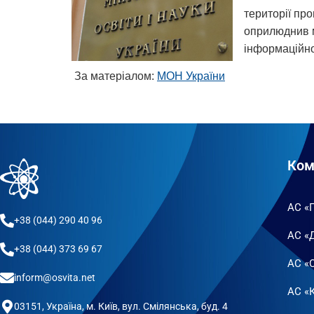
території про
оприлюднив мі
інформаційно
За матеріалом:
МОН України
Ком
АС «
+38 (044) 290 40 96
АС «
+38 (044) 373 69 67
АС «
inform@osvita.net
АС «К
03151, Україна, м. Київ, вул. Смілянська, буд. 4