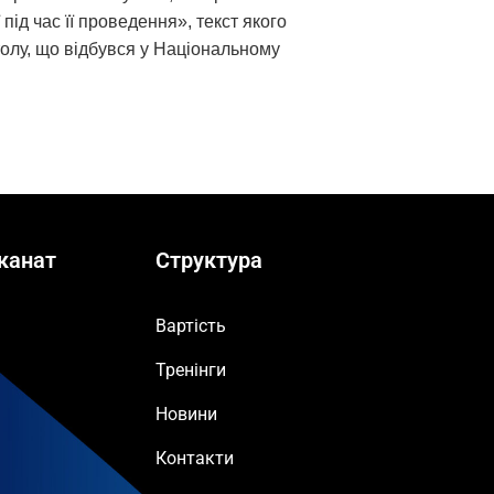
під час її проведення», текст якого
столу, що відбувся у Національному
канат
Структура
Вартість
Тренінги
Новини
Контакти