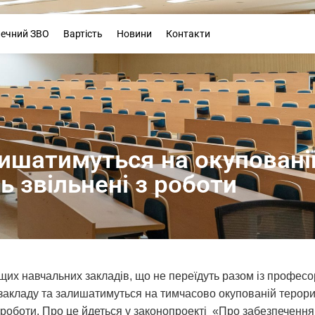
Буклет
печний ЗВО
Вартість
Новини
Контакти
ишатимуться на окупованій
ь звільнені з роботи
щих навчальних закладів, що не переїдуть разом із профес
закладу та залишатимуться на тимчасово окупованій терорис
 роботи. Про це йдеться у законопроекті «Про забезпечення 