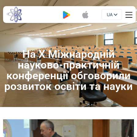
UA
Буклет
EN
На Х Міжнародній
науково-практичній
конференції обговорили
розвиток освіти та науки