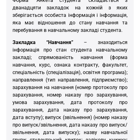
Форма “Анкета студента” складається з
дванадцяти закладок на кожній з яких
зберігається особиста інформація і інформація,
яка має відношення до стану навчання та
перебування в навчальному закладі студента.
Закладка “Навчання”
– знаходиться
інформація про стан студента навчальному
закладі; спрямованість навчання (форма
навчання, курс, ознака контракту, факультет,
спеціальність (спеціалізація), освітня програма);
направлення (тип направлення, підприємство);
зарахування на навчання (номер протоколу про
зарахування, номер наказу про зарахування,
умова зарахування, дата протоколу про
зарахування, дата наказу про зарахування,
дата вступу); випуск (звільнення) (номер наказу
про випуск/звільнення, дата наказу про випуск/
звільнення, дата випуску); назву навчальної
групи; студентський квиток; залікову книжку;