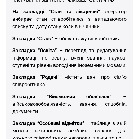
На закладці “Стан та лікарняні”
оператор
вибирає стан співробітника з випадаючого
списку та дату стану коли він чинний.
Закладка “Стаж”
– облік стажу співробітника.
Закладка “Освіта”
– перегляд та редагування
інформації по освіту, вчені звання, наукові
ступені та рівень володіння іноземними мовами.
Закладка “Родичі”
містить дані про сім’ю
співробітника.
Закладка “Військовий обов’язок”
–
військовозобов’язаність, звання, спцоблік,
документи.
Закладка “Особливі відмітки”
– таблиця в якій
можна встановити особливі ознаки для
кожного співробітника: нагороди, пільги, тощо.