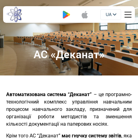
UA
Буклет
EN
АС «Деканат»
Автоматизована система “Деканат”
– це програмно-
технологічний комплекс управління навчальним
процесом навчального закладу, призначений для
організації роботи методистів та зменшення
кількості документації на паперових носіях.
Крім того АС “Деканат”
має гнучку систему звітів
, яка