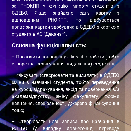
за РНОКПП у функцію імпорту студентів з
ЄДЕБО. Якщо знайдено одну картку з
відповідним РНОКПП, то відбувається
прив’язка картки здобувача в ЄДЕБО з карткою
студента в АС “Деканат”.
Основна функціональність:
– Проводити повноцінну фіксацію роботи (тобто
створення, редагування, видалення) студентів;
– Фіксувати (створювати та видаляти) в ЄДЕБО
зміни в навчанні студента, тобто переведення
на курси, відрахування, вихід та повернення в/з
академвідпустку, зміну факультету, форми
навчання, спеціальності, джерела фінансування
тощо;
– Створювати нові записи про навчання в
ЄДЕБО (у випадку довнесення, переводу