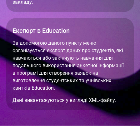
закладу.
Експорт в Education
За допомогою даного пункту меню
організується експорт даних про студентів, які
навчаються або закінчують навчання для
подальшого використання анкетної інформації
в програмі для створення заявок на
виготовлення студентських та учнівських
квитків Education.
Дані вивантажуються у вигляді XML-файлу.