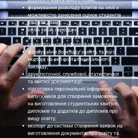
робочого навчального плану;
формування розкладу іспитів на сесії з
можливістю занесення оцінок студентів
до бази даних;
облік сесій, перездачі;
формування навантаження
співробітників. кафедр, факультетів;
формування розкладу занять та його
експорт на веб-портал навчального
закладу;
друк поточної, службової, статистичної
та звітної документації;
підготовка персональної інформації
випускників для створення замовлень
на виготовлення студентських квитків,
дипломів та додатків до дипломів про
вищу освіту;
експорт до системи створення заявок на
виготовлення документів про освіту та