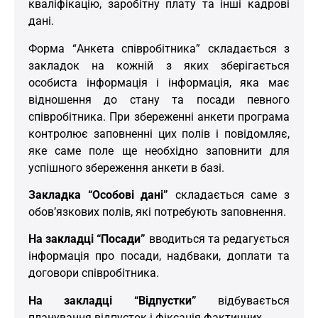
кваліфікацію, заробітну плату та інші кадрові
дані.
Форма “Анкета співробітника” складається з
закладок на кожній з яких зберігається
особиста інформація і інформація, яка має
відношення до стану та посади певного
співробітника. При збереженні анкети програма
контролює заповненні цих полів і повідомляє,
яке саме поле ще необхідно заповнити для
успішного збереження анкети в базі.
Закладка “Особові дані”
складається саме з
обов’язкових полів, які потребують заповнення.
На закладці “Посади”
вводиться та редагується
інформація про посади, надбваки, доплати та
договори співробітника.
На закладці “Відпустки”
відбувається
планування відпусток і фіксація фактичних.