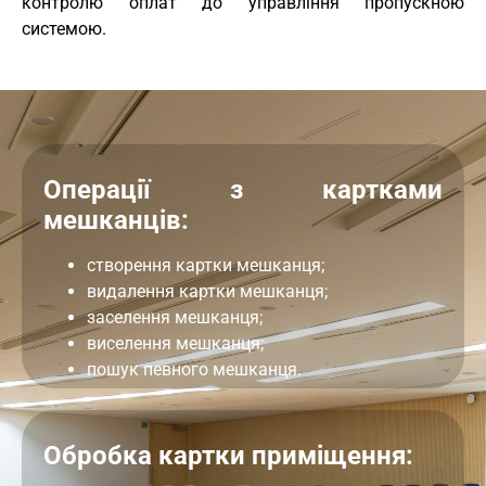
контролю оплат до управління пропускною
системою.
Операції з картками
мешканців:
створення картки мешканця;
видалення картки мешканця;
заселення мешканця;
виселення мешканця;
пошук певного мешканця.
Обробка картки приміщення: