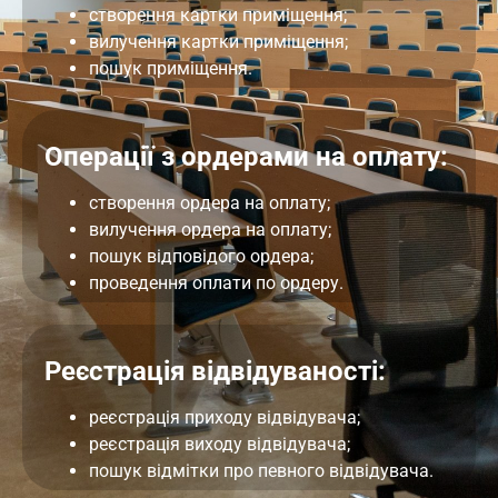
створення картки приміщення;
вилучення картки приміщення;
пошук приміщення.
Операції з ордерами на оплату:
створення ордера на оплату;
вилучення ордера на оплату;
пошук відповідого ордера;
проведення оплати по ордеру.
Реєстрація відвідуваності:
реєстрація приходу відвідувача;
реєстрація виходу відвідувача;
пошук відмітки про певного відвідувача.