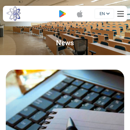
EN
Booklet
UA
News