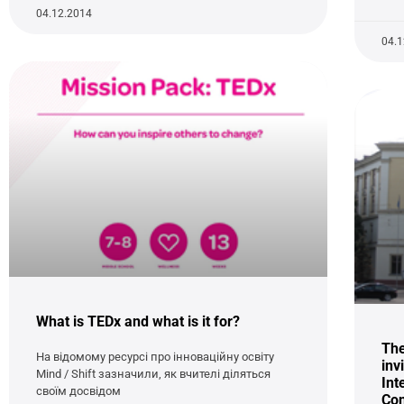
04.12.2014
04.
What is TEDx and what is it for?
The
На відомому ресурсі про інноваційну освіту
inv
Mind / Shift зазначили, як вчителі діляться
Int
своїм досвідом
Co