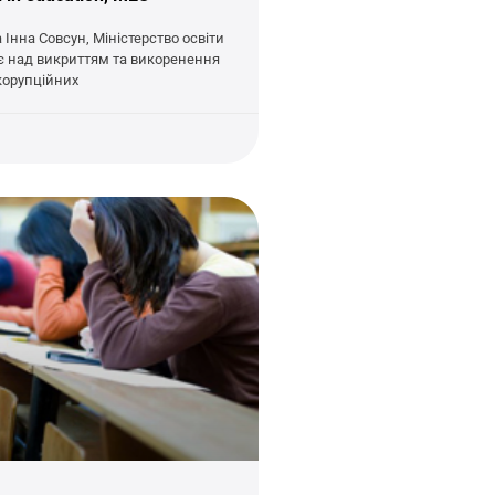
Інна Совсун, Міністерство освіти
є над викриттям та викоренення
корупційних