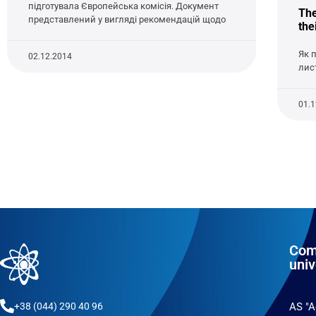
підготувала Європейська комісія. Документ
The
представлений у вигляді рекомендацій щодо
the
Як 
02.12.2014
лис
01.
Com
univ
+38 (044) 290 40 96
AS "