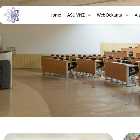
Home
ASU VNZ
Web Dekanat
A 