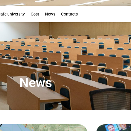
Booklet
safe university
Cost
News
Contacts
News