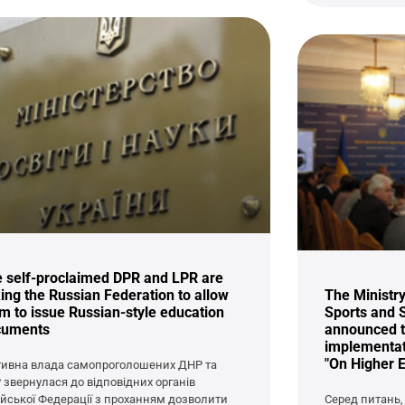
 self-proclaimed DPR and LPR are
ing the Russian Federation to allow
The Ministry
m to issue Russian-style education
Sports and 
cuments
announced th
implementat
"On Higher E
тивна влада самопроголошених ДНР та
 звернулася до відповідних органів
ійської Федерації з проханням дозволити
Серед питань,