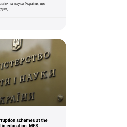
світи та науки України, що
удня,
rruption schemes at the
l in education, MES