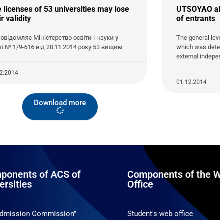
 licenses of 53 universities may lose
UTSOYAO abo
ir validity
of entrants
повідомляє Міністерство освіти і науки у
The general lev
ті № 1/9-616 від 28.11.2014 року 53 вищим
which was deter
external indepe
12.2014
01.12.2014
Download more
ponents of ACS of
Components of the W
ersities
Office
Admission Commission"
Student's web office