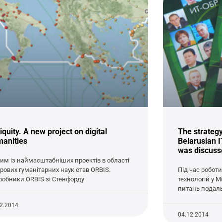
iquity. A new project on digital
The strategy
anities
Belarusian I
was discuss
им із наймасштабніших проектів в області
рових гуманітарних наук став ORBIS.
Під час роботи
робники ORBIS зі Стенфорду
технологій у М
питань подал
12.2014
04.12.2014