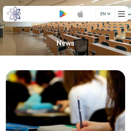
EN
Booklet
UA
News