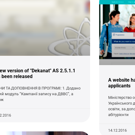
ew version of "Dekanat" AS 2.5.1.1
 been released
A website ha
applicants
НИ ТА ДОПОВНЕННЯ В ПРОГРАМІ: 1. Додано
ий модуль “Кампанії запису на ДВВС”, а
Міністерство 
ож
Українського 
освіти, за доп
абітурієнти
12.2016
14.12.2016