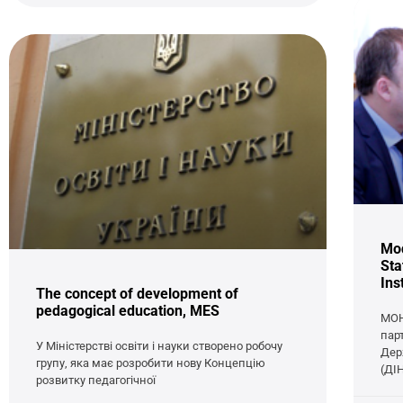
Mod
Sta
Ins
The concept of development of
pedagogical education, MES
МОН
пар
У Міністерстві освіти і науки створено робочу
Дер
групу, яка має розробити нову Концепцію
(ДІ
розвитку педагогічної