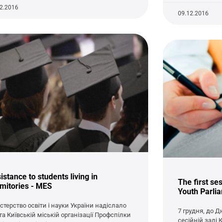
12.2016
09.12.2016
istance to students living in
The first se
mitories - MES
Youth Parlia
істерство освіти і науки України надіслало
7 грудня, до 
та Київській міській організації Профспілки
сесійній залі 