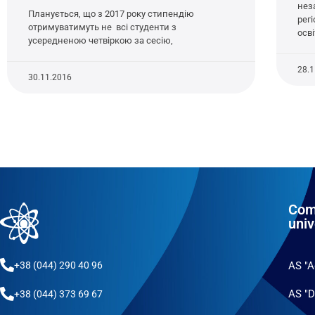
нез
Планується, що з 2017 року стипендію
рег
отримуватимуть не всі студенти з
осв
усередненою четвіркою за сесію,
28.
30.11.2016
Com
univ
+38 (044) 290 40 96
AS "
AS "D
+38 (044) 373 69 67