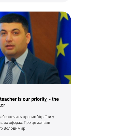
eacher is our priority, - the
ter
забезпечить прорив України у
нших сферах. Про це заявив
стр Володимир