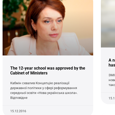
A n
has
The 12-year school was approved by the
Cabinet of Ministers
ЗМІ
нов
Кабмін схвалив Концепцію реалізації
так
державної політики у сфері реформування
середньої освіти «Нова українська школа».
Відповідне
15.
15.12.2016