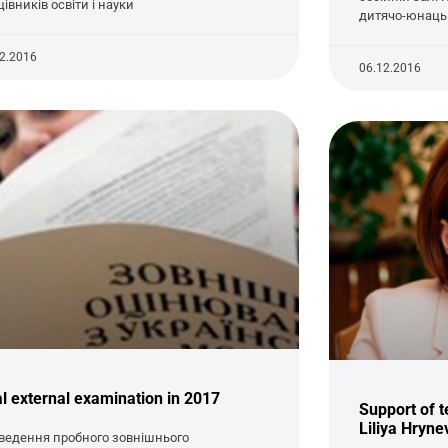
івників освіти і науки
дитячо-юнаць
12.2016
06.12.2016
al external examination in 2017
Support of t
Liliya Hryne
ведення пробного зовнішнього