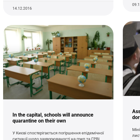
09.
14.12.2016
Ass
In the capital, schools will announce
dor
quarantine on their own
Мін
У Києві спостерігається погіршення епідемічної
лис
ситуації щодо захворюваності на грип та ГРВІ,