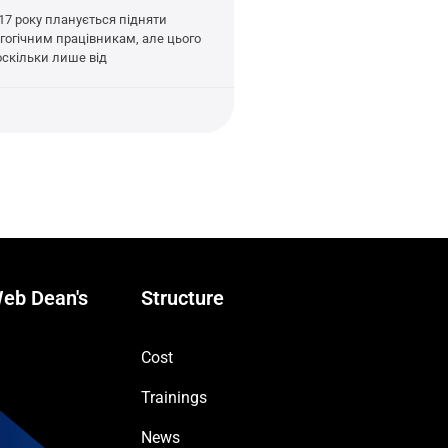
17 року планується підняти
гогічним працівникам, але цього
оскільки лише від
eb Dean's
Structure
Cost
Trainings
News