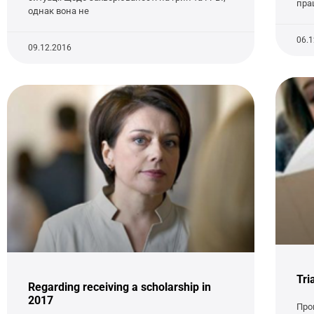
прац
однак вона не
06.
09.12.2016
Tri
Regarding receiving a scholarship in
2017
Про