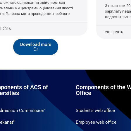
алежного оцінювання здійснюється
З початком 20
іональними центрами оцінювання якості
зарплату педа
іти. Головна мета проведення пробного
недостатньо, 
11.2016
28.11.2016
Download more
ponents of ACS of
Components of the W
ersities
Office
Admission Commission"
Student's web office
ekanat"
Employee web office