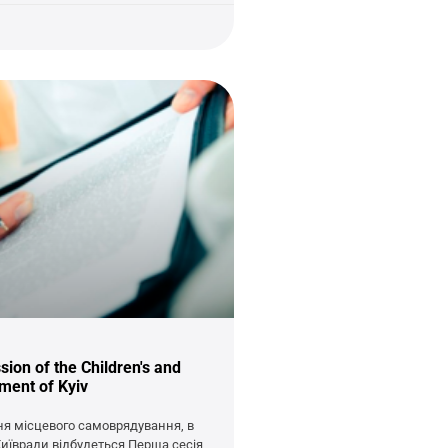
ssion of the Children's and
ment of Kyiv
Дня місцевого самоврядування, в
Київради відбудеться Перша сесія