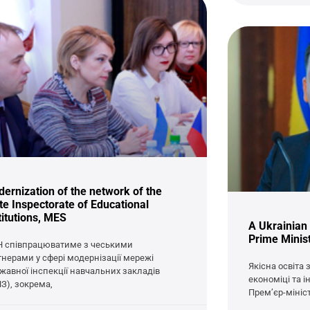
ernization of the network of the
te Inspectorate of Educational
titutions, MES
A Ukrainian t
Prime Minis
 співпрацюватиме з чеськими
тнерами у сфері модернізації мережі
Якісна освіта 
жавної інспекції навчальних закладів
економіці та і
НЗ), зокрема,
Прем’єр-міні