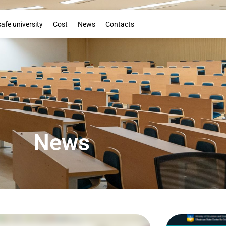
Booklet
safe university
Cost
News
Contacts
News