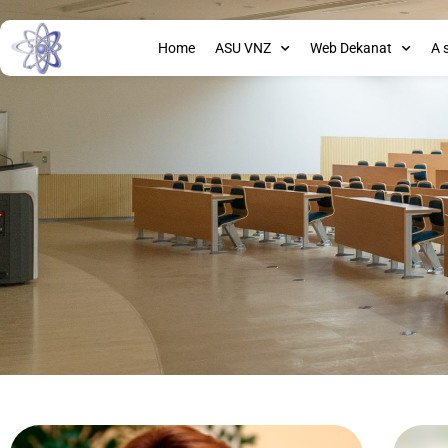
Home
ASU VNZ
Web Dekanat
A 