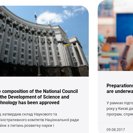
Preparation
 composition of the National Council
are underway
 the Development of Science and
hnology has been approved
У рамках підг
року у Києві 
д затвердив склад Наукового та
програм, спря
іністративного комітетів Національної ради
аїни з питань розвитку науки і
09.08.2017