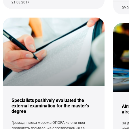
21.08.2017
09.
Specialists positively evaluated the
external examination for the master's
Alm
degree
alr
Громадянська мережа ОПОРА, члени якої
За 
проводять громадське спостереження за
від