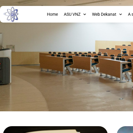
Home
ASU VNZ
Web Dekanat
A 