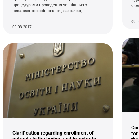
процедурами проведення зовнішнього
бюд
незалежного оцінювання, зазначає,
09.
09.08.2017
Com
Clarification regarding enrollment of
for
entrants to the budget and transfer to