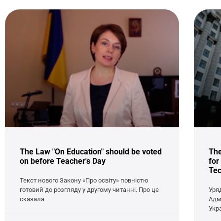
The Law "On Education" should be voted
The
on before Teacher's Day
for
Tec
Текст нового Закону «Про освіту» повністю
готовий до розгляду у другому читанні. Про це
Уря
сказала
Адм
Укр