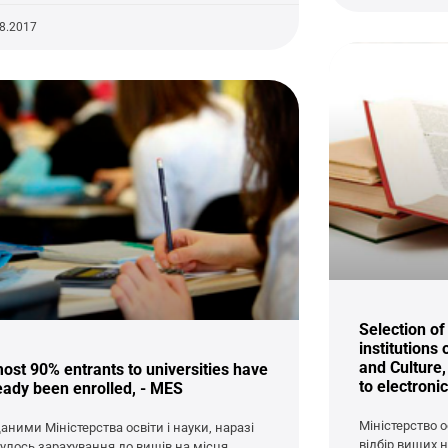
08.2017
Selection of 
institutions 
and Culture,
ost 90% entrants to universities have
to electroni
eady been enrolled, - MES
Міністерство о
даними Міністерства освіти і науки, наразі
відбір вищих 
булось зарахування до вишів на місця