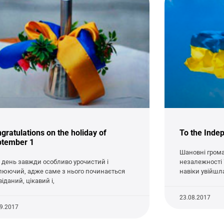
gratulations on the holiday of
To the Inde
ptember 1
Шановні грома
 день завжди особливо урочистий і
незалежності 
люючий, адже саме з нього починається
навіки увійшл
іданий, цікавий і,
23.08.2017
09.2017