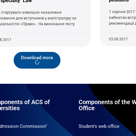
 specialty "Law"
1 серпня 2017 
 стартувало зовнішнє незалежне
кабінетах вст
нювання для вступників у магістратуру за
рекомендації 
ціальністю «Право». На виконання тесту
03.08.2017
08.2017
Download more
ponents of ACS of
Components of the W
ersities
Office
Admission Commission"
Student's web office