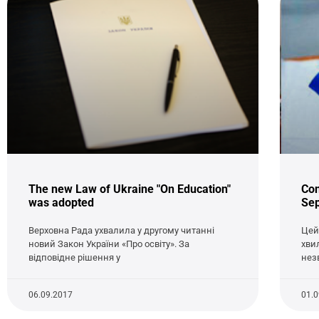
The new Law of Ukraine "On Education"
Con
was adopted
Se
Верховна Рада ухвалила у другому читанні
Цей
новий Закон України «Про освіту». За
хви
відповідне рішення у
незв
06.09.2017
01.