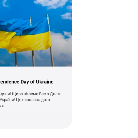
pendence Day of Ukraine
дяни! Щиро вітаємо Вас з Днем
України! Ця визначна дата
а в