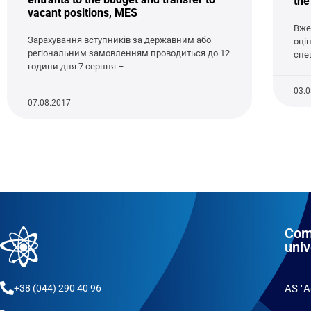
the
vacant positions, MES
Вже
Зарахування вступників за державним або
оці
регіональним замовленням проводиться до 12
спе
години дня 7 серпня –
03.
07.08.2017
Com
univ
+38 (044) 290 40 96
AS "