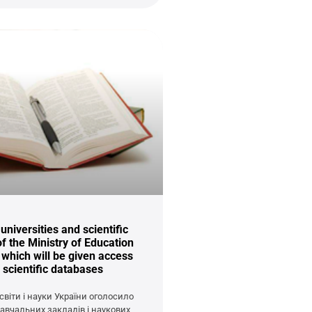
universities and scientific
of the Ministry of Education
 which will be given access
c scientific databases
світи і науки України оголосило
навчальних закладів і наукових