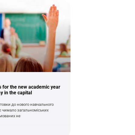
s for the new academic year
 in the capital
отовки до нового навчального
діє чимало загальноміських
мованих не