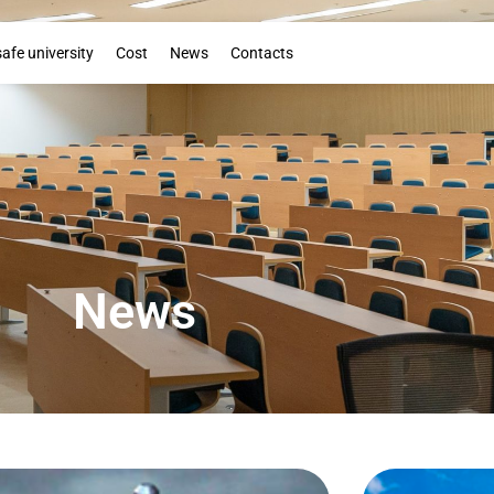
Booklet
safe university
Cost
News
Contacts
News