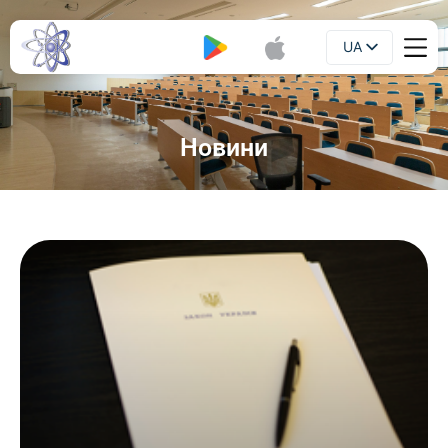
UA
Буклет
EN
Новини