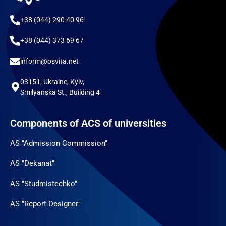
+38 (044) 290 40 96
+38 (044) 373 69 67
inform@osvita.net
03151, Ukraine, Kyiv,
Smilyanska St., Building 4
Components of ACS of universities
AS "Admission Commission"
AS "Dekanat"
AS "Studmistechko"
AS "Report Designer"