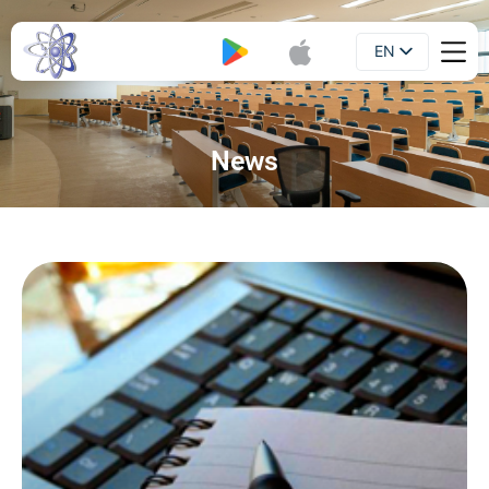
EN
Booklet
UA
News