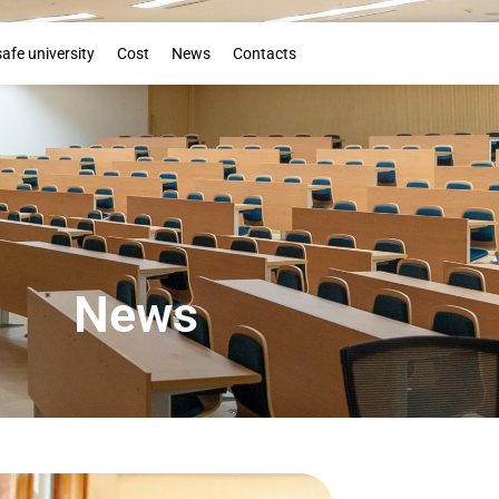
Booklet
safe university
Cost
News
Contacts
News