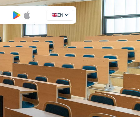
EN
UA