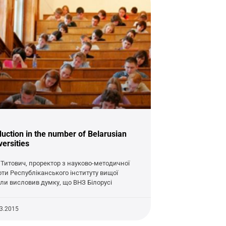
uction in the number of Belarusian
versities
р Титович, проректор з науково-методичної
оти Республіканського інституту вищої
ли висловив думку, що ВНЗ Білорусі
03.2015