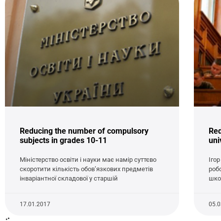
Reducing the number of compulsory
Red
subjects in grades 10-11
uni
Міністерство освіти і науки має намір суттєво
Іго
скоротити кількість обов’язкових предметів
роб
інваріантної складової у старшій
шко
17.01.2017
05.