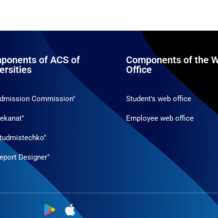
ponents of ACS of
Components of the W
ersities
Office
Admission Commission"
Student's web office
ekanat"
Employee web office
tudmistechko"
eport Designer"