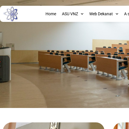
Home
ASU VNZ
Web Dekanat
A 