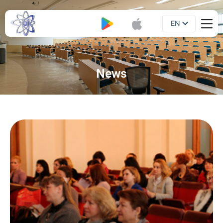
EN
Booklet
UA
News