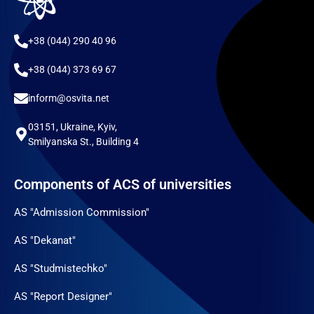
+38 (044) 290 40 96
+38 (044) 373 69 67
inform@osvita.net
03151, Ukraine, Kyiv,
Smilyanska St., Building 4
Components of ACS of universities
AS "Admission Commission"
AS "Dekanat"
AS "Studmistechko"
AS "Report Designer"