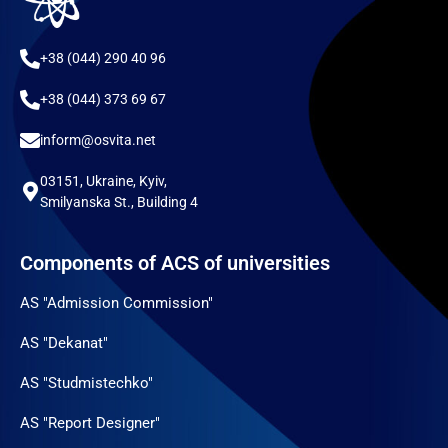
+38 (044) 290 40 96
+38 (044) 373 69 67
inform@osvita.net
03151, Ukraine, Kyiv,
Smilyanska St., Building 4
Components of ACS of universities
AS "Admission Commission"
AS "Dekanat"
AS "Studmistechko"
AS "Report Designer"