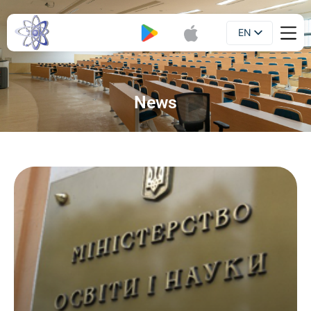
EN
Booklet
UA
News