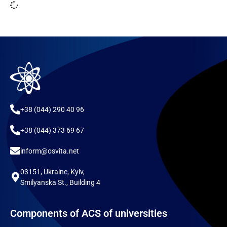
+38 (044) 290 40 96
+38 (044) 373 69 67
inform@osvita.net
03151, Ukraine, Kyiv,
Smilyanska St., Building 4
Components of ACS of universities