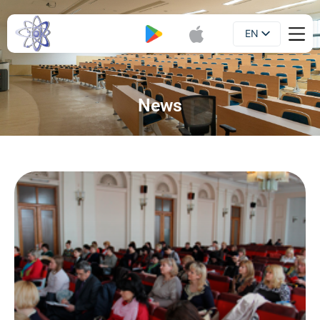
EN
Booklet
UA
News