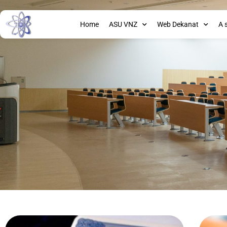
Home
ASU VNZ
Web Dekanat
A 