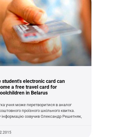
 student's electronic card can
ome a free travel card for
oolchildren in Belarus
тка учня може перетворитися в аналог
коштовного проїзного шкільного квитка.
у інформацію озвучив Олександр Решетняк,
02.2015