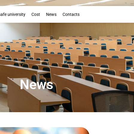
Booklet
safe university
Cost
News
Contacts
News