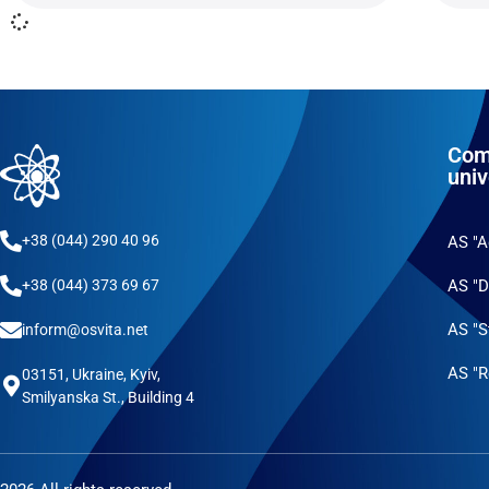
Com
univ
+38 (044) 290 40 96
AS "
AS "D
+38 (044) 373 69 67
AS "S
inform@osvita.net
AS "R
03151, Ukraine, Kyiv,
Smilyanska St., Building 4