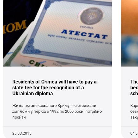
Residents of Crimea will have to pay a
The
state fee for the recognition of a
bec
Ukrainian diploma
sch
Жителям анексованого Криму, які отримали
Кар
дипломи у період з 1992 по 2000 роки, потрібно
без
пройти
Так
25.03.2015
04.