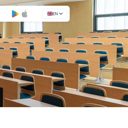
EN
UA