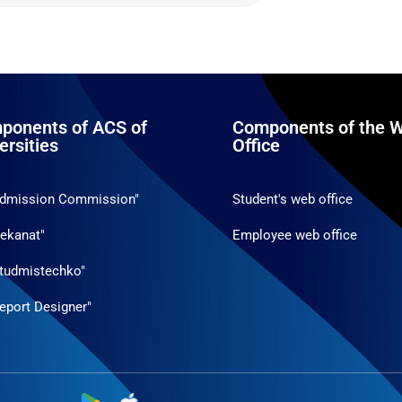
ponents of ACS of
Components of the W
ersities
Office
Admission Commission"
Student's web office
ekanat"
Employee web office
tudmistechko"
eport Designer"