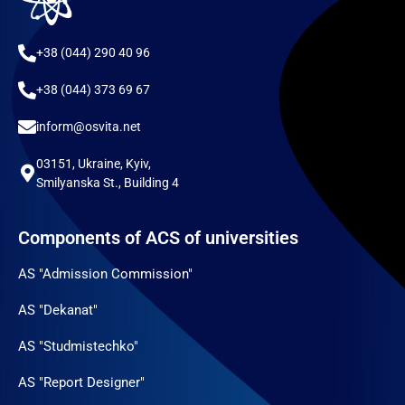
+38 (044) 290 40 96
+38 (044) 373 69 67
inform@osvita.net
03151, Ukraine, Kyiv,
Smilyanska St., Building 4
Components of ACS of universities
AS "Admission Commission"
AS "Dekanat"
AS "Studmistechko"
AS "Report Designer"