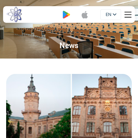
EN
Booklet
UA
News