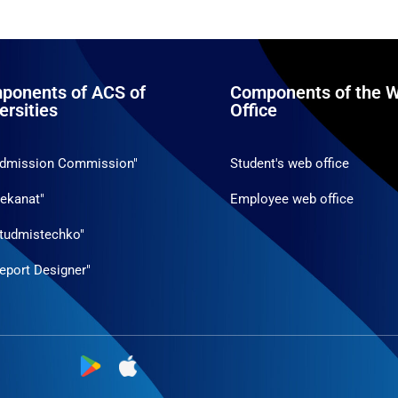
ponents of ACS of
Components of the W
ersities
Office
Admission Commission"
Student's web office
ekanat"
Employee web office
tudmistechko"
eport Designer"