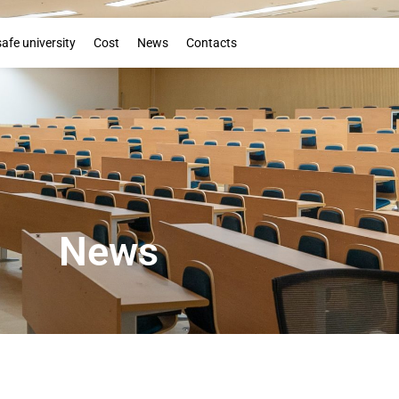
Booklet
safe university
Cost
News
Contacts
News