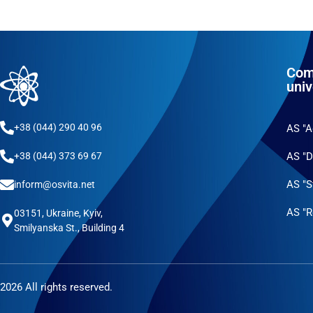
Com
univ
+38 (044) 290 40 96
AS "
AS "D
+38 (044) 373 69 67
AS "S
inform@osvita.net
AS "R
03151, Ukraine, Kyiv,
Smilyanska St., Building 4
2026 All rights reserved.