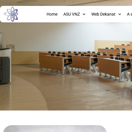
Home
ASU VNZ
Web Dekanat
A 