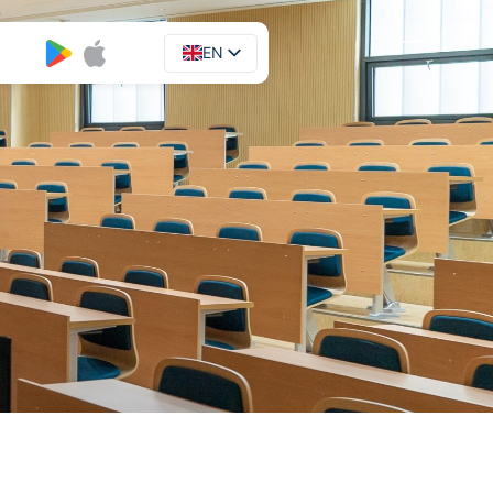
EN
UA