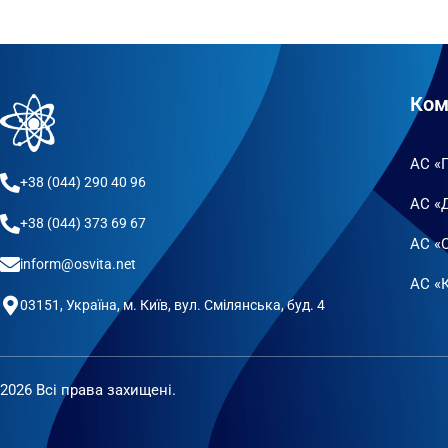
Ком
АС «
+38 (044) 290 40 96
АС «
+38 (044) 373 69 67
АС «
inform@osvita.net
АС «К
03151, Україна, м. Київ, вул. Смілянська, буд. 4
2026 Всі права захищені.