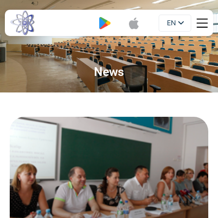
EN
Booklet
UA
News