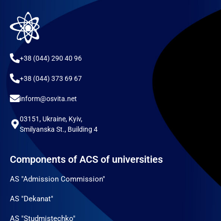
+38 (044) 290 40 96
+38 (044) 373 69 67
inform@osvita.net
03151, Ukraine, Kyiv,
Smilyanska St., Building 4
Components of ACS of universities
AS "Admission Commission"
AS "Dekanat"
AS "Studmistechko"