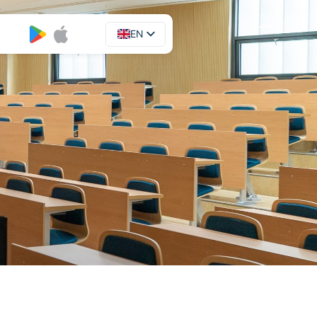
EN
UA