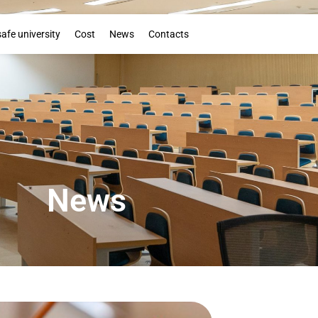
Booklet
safe university
Cost
News
Contacts
News