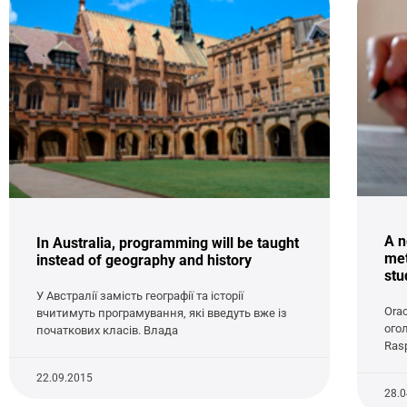
A n
In Australia, programming will be taught
met
instead of geography and history
stu
У Австралії замість географії та історії
Orac
вчитимуть програмування, які введуть вже із
ого
початкових класів. Влада
Rasp
22.09.2015
28.