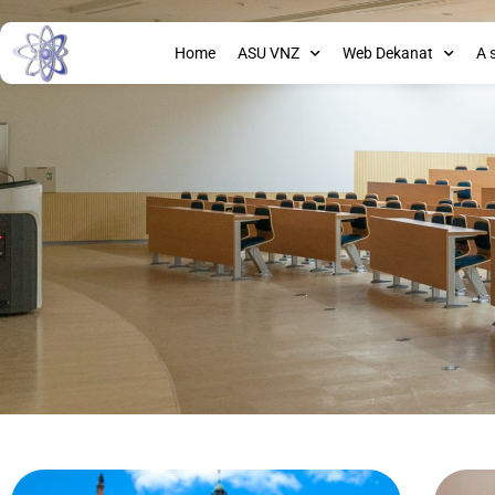
Home
ASU VNZ
Web Dekanat
A 