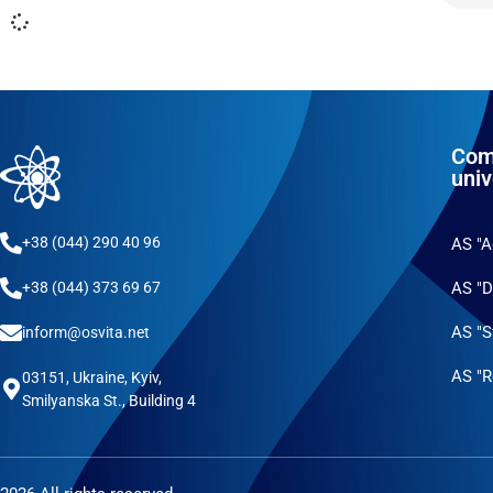
Com
univ
+38 (044) 290 40 96
AS "
AS "D
+38 (044) 373 69 67
AS "S
inform@osvita.net
AS "R
03151, Ukraine, Kyiv,
Smilyanska St., Building 4