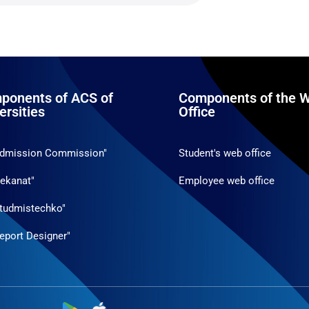
ponents of ACS of
Components of the W
ersities
Office
Admission Commission"
Student's web office
ekanat"
Employee web office
tudmistechko"
eport Designer"