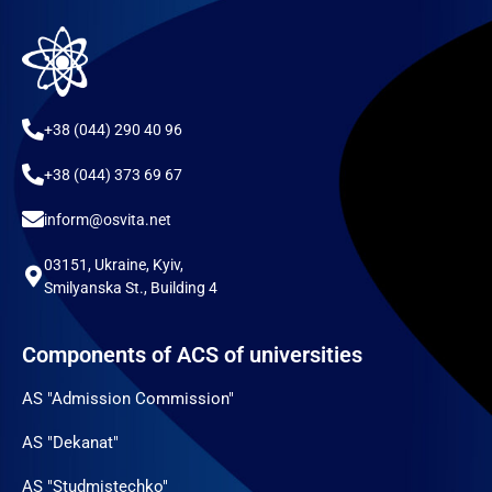
+38 (044) 290 40 96
+38 (044) 373 69 67
inform@osvita.net
03151, Ukraine, Kyiv,
Smilyanska St., Building 4
Components of ACS of universities
AS "Admission Commission"
AS "Dekanat"
AS "Studmistechko"