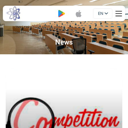
EN
Booklet
UA
News