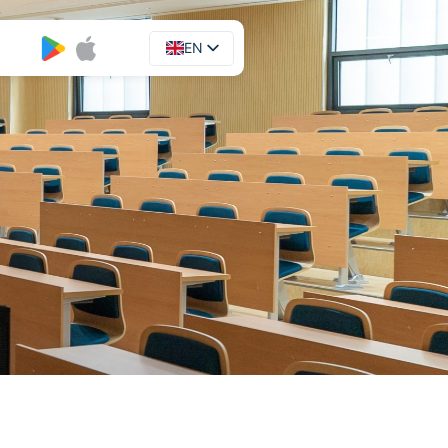
EN
UA