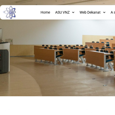
Home
ASU VNZ
Web Dekanat
A 