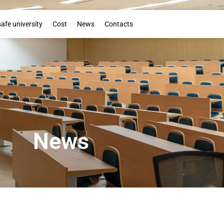
Booklet
safe university
Cost
News
Contacts
News