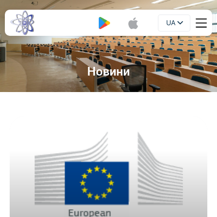
UA
Буклет
EN
Новини