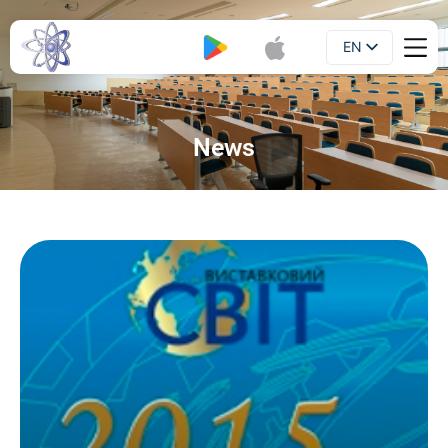
EN
Booklet
UA
News