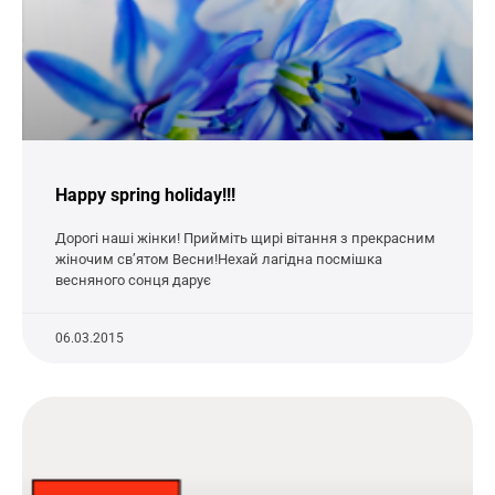
Happy spring holiday!!!
Дорогі наші жінки! Прийміть щирі вітання з прекрасним
жіночим св’ятом Весни!Нехай лагідна посмішка
весняного сонця дарує
06.03.2015