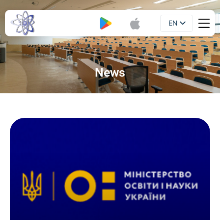
EN
Booklet
UA
News