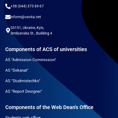
+38 (044) 373 69 67
inform@osvita.net
03151, Ukraine, Kyiv,
Smilyanska St., Building 4
Components of ACS of universities
AS "Admission Commission"
AS "Dekanat"
AS "Studmistechko"
AS "Report Designer"
Components of the Web Dean's Office
Student's web office