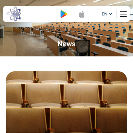
EN
Booklet
UA
News