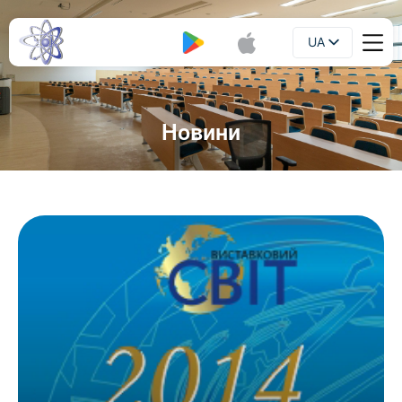
UA
Буклет
EN
Новини