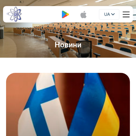
UA
Буклет
EN
Новини