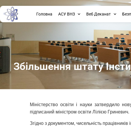
Головна
АСУ ВНЗ
Веб Деканат
Без
Збільшення штату Інстит
Міністерство освіти і науки затвердило нову
підписаний міністром освіти Лілією Гриневич.
Згідно з документом, чисельність працівників і