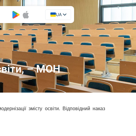
UA
EN
світи, – МОН
одернізації змісту освіти. Відповідний наказ