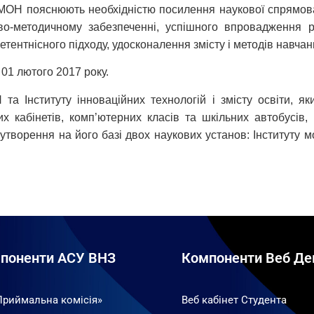
 МОН пояснюють необхідністю посилення наукової спрямовано
ово-методичному забезпеченні, успішного впровадження р
тентнісного підходу, удосконалення змісту і методів навча
 01 лютого 2017 року.
та Інституту інноваційних технологій і змісту освіти, я
их кабінетів, комп’ютерних класів та шкільних автобусів
творення на його базі двох наукових установ: Інституту моде
поненти АСУ ВНЗ
Компоненти Веб Де
Приймальна комісія»
Веб кабінет Студента