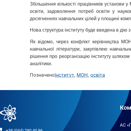
Збільшення кількості працівників установи у
освіти, задоволення потреб освіти у наук
досягненнях навчальних цілей у площині компе
Нова структура інституту буде введена в дію з
Як відомо, через конфлікт керівництва МОН 
навчальної літератури, закупівлею навчальн
рішення про реорганізацію інституту шляхом у
аналітики.
Позначено
Інститут
,
МОН
,
освіта
Ком
АС «
+38 (044) 290 40 96