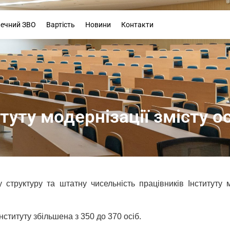
Буклет
печний ЗВО
Вартість
Новини
Контакти
уту модернізації змісту о
 структуру та штатну чисельність працівників Інституту м
нституту збільшена з 350 до 370 осіб.