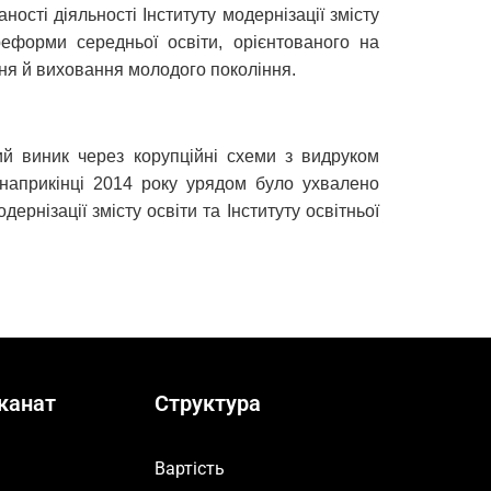
сті діяльності Інституту модернізації змісту
еформи середньої освіти, орієнтованого на
ння й виховання молодого покоління.
кий виник через корупційні схеми з видруком
, наприкінці 2014 року урядом було ухвалено
рнізації змісту освіти та Інституту освітньої
канат
Структура
Вартість