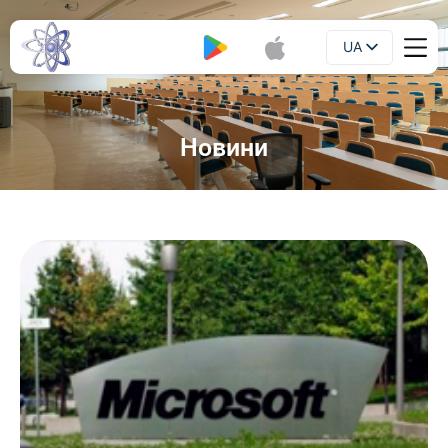
UA
Буклет
EN
Новини