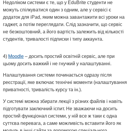
Недоліком системи є те, що у EduBrite студенти не
можуть спілкуватися один з одним, але у сервісі є
додаток для iPad, яким можна завантажити всі уроки на
гаджет, а потім переглядати. Слід зазначити, що сервіс
не безкоштовний, а його вартість залежить від кількості
студентів, тривалості підписки і типу аккаунта.
4)
Moodle
– досить простий освітній сервіс, але при
цьому досить важкий і не гнучкий у налаштуванні.
Налаштування системи починається одразу після
реєстрації, яке включає технічні моменти (налаштування
приватності, тривалість курсу та ін.).
У системі можна збирати лекції з різних файлів і навіть
підготувати заключний іспит. Не зважаючи на досить
простий функціонал системи, у ній все ж таки є одна
суттєва перевага, а саме можливість вставити його як
модуль в інші сайти за допомогою спеціального