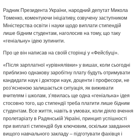
Радник Президента України, народний депутат Микола
Томенко, коментуючи ініціативу, озвучену заступником
Міністерства освіти і науки щодо виплати стипендій
лише бідним студентам, наголосив на тому, що таку
«геніальну» ідею зупинити.
Про це він написав на своїй сторінці у «Фейсбуці».
«Після зарплатної «урівнялівки» у вишах, коли сьогодні
приблизно однакову заробітну плату будуть отримувати
кандидати наук і доктори наук, доценти і професори, не
роз’ясненою залишається ситуація, як виживати
вчителям і школам, з’явилась ще одна «геніальна» ідея
стосовно того, що стипендії треба платити лише бідним
студентам. Все життя, навіть в умовах, коли діяло вчення
пролетаріату в Радянській Україні, принцип успішності
при виплаті стипендій був ключовим, оскільки завдання
вищого навчального закладу – підготувати фахівця і