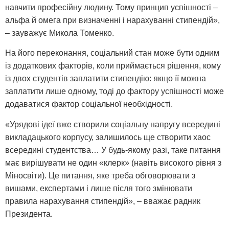
навчити професійну людину. Тому принцип успішності –
альфа й омега при визначенні і нарахуванні стипендій»,
– зауважує Микола Томенко.
На його переконання, соціальний стан може бути одним
із додаткових факторів, коли приймається рішення, кому
із двох студентів заплатити стипендію: якщо її можна
заплатити лише одному, тоді до фактору успішності може
додаватися фактор соціальної необхідності.
«Урядові ідеї вже створили соціальну напругу всередині
викладацького корпусу, залишилось ще створити хаос
всередині студентства… У будь-якому разі, таке питання
має вирішувати не один «клерк» (навіть високого рівня з
Міносвіти). Це питання, яке треба обговорювати з
вишами, експертами і лише після того змінювати
правила нарахування стипендій», – вважає радник
Президента.