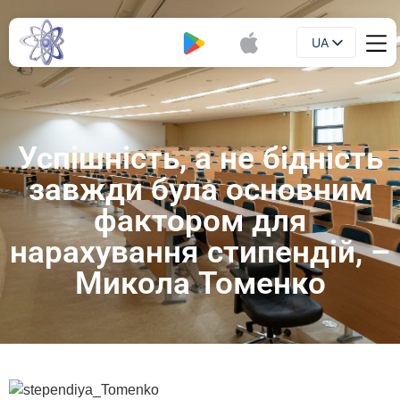
UA
Буклет
EN
Успішність, а не бідність
завжди була основним
фактором для
нарахування стипендій, –
Микола Томенко