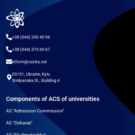
+38 (044) 290 40 96
+38 (044) 373 69 67
inform@osvita.net
03151, Ukraine, Kyiv,
Smilyanska St., Building 4
Components of ACS of universities
AS "Admission Commission"
AS "Dekanat"
AS "Studmistechko"