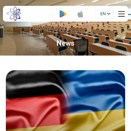
EN
Booklet
UA
News