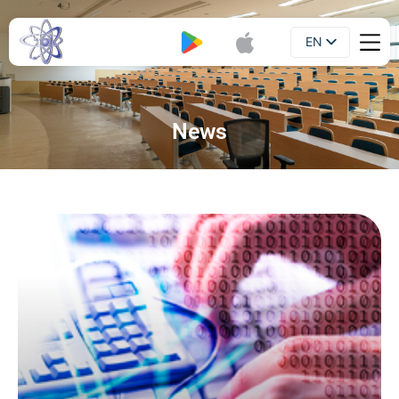
EN
Booklet
UA
News