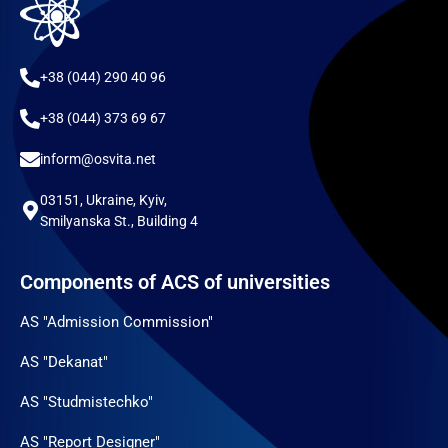
+38 (044) 290 40 96
+38 (044) 373 69 67
inform@osvita.net
03151, Ukraine, Kyiv,
Smilyanska St., Building 4
Components of ACS of universities
AS "Admission Commission"
AS "Dekanat"
AS "Studmistechko"
AS "Report Designer"