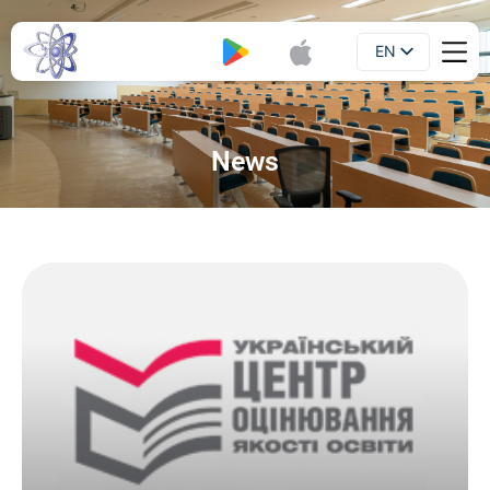
EN
Booklet
UA
News