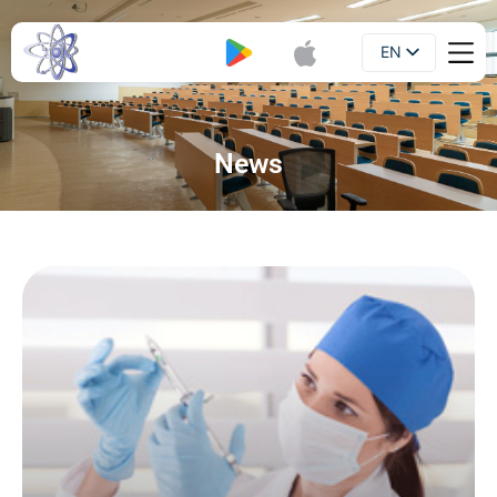
EN
Booklet
UA
News