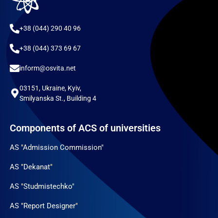
+38 (044) 290 40 96
+38 (044) 373 69 67
inform@osvita.net
03151, Ukraine, Kyiv,
Smilyanska St., Building 4
Components of ACS of universities
AS "Admission Commission"
AS "Dekanat"
AS "Studmistechko"
AS "Report Designer"