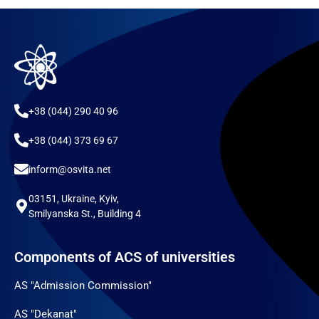
+38 (044) 290 40 96
+38 (044) 373 69 67
inform@osvita.net
03151, Ukraine, Kyiv,
Smilyanska St., Building 4
Components of ACS of universities
AS "Admission Commission"
AS "Dekanat"