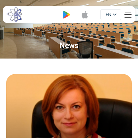
EN
Booklet
UA
News