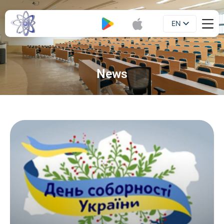
EN
Booklet
UA
News