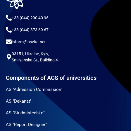
+38 (044) 290 40 96
+38 (044) 373 69 67
inform@osvita.net
03151, Ukraine, Kyiv,
Smilyanska St., Building 4
Components of ACS of universities
AS "Admission Commission"
AS "Dekanat"
AS "Studmistechko"
AS "Report Designer"