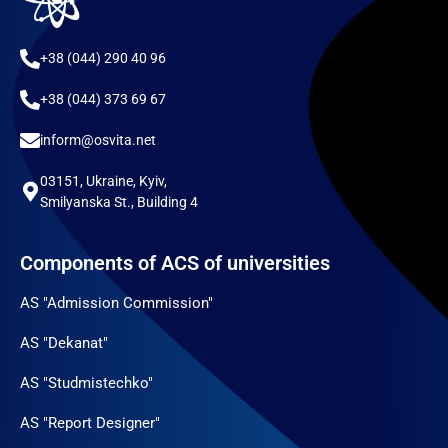
+38 (044) 290 40 96
+38 (044) 373 69 67
inform@osvita.net
03151, Ukraine, Kyiv,
Smilyanska St., Building 4
Components of ACS of universities
AS "Admission Commission"
AS "Dekanat"
AS "Studmistechko"
AS "Report Designer"