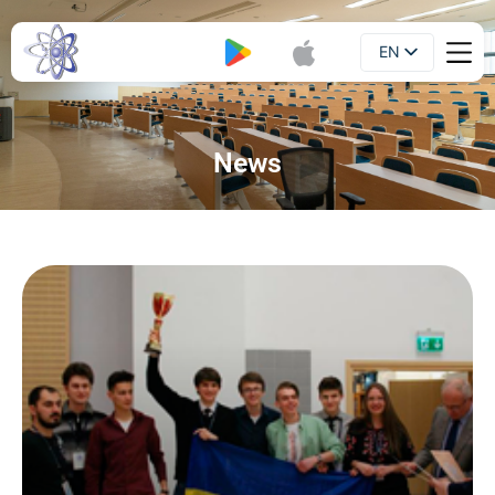
EN
Booklet
UA
News