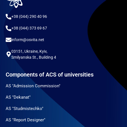
+38 (044) 290 40 96
+38 (044) 373 69 67
inform@osvita.net
03151, Ukraine, Kyiv,
Smilyanska St., Building 4
Components of ACS of universities
AS "Admission Commission"
AS "Dekanat"
AS "Studmistechko"
AS "Report Designer"