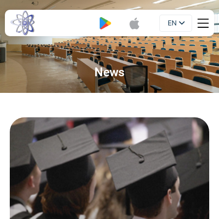
EN
Booklet
UA
News