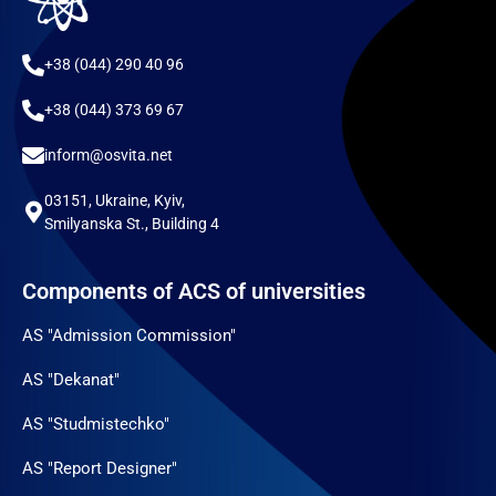
+38 (044) 290 40 96
+38 (044) 373 69 67
inform@osvita.net
03151, Ukraine, Kyiv,
Smilyanska St., Building 4
Components of ACS of universities
AS "Admission Commission"
AS "Dekanat"
AS "Studmistechko"
AS "Report Designer"