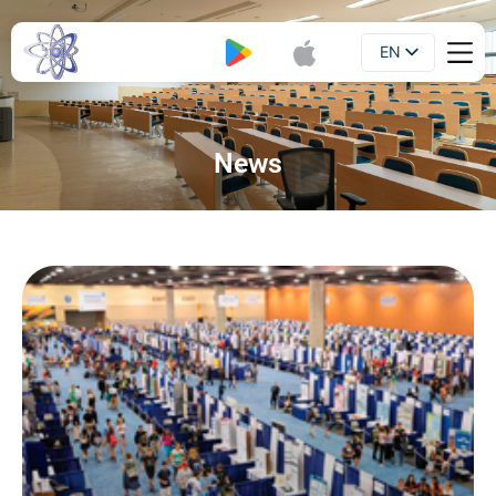
EN
Booklet
UA
News